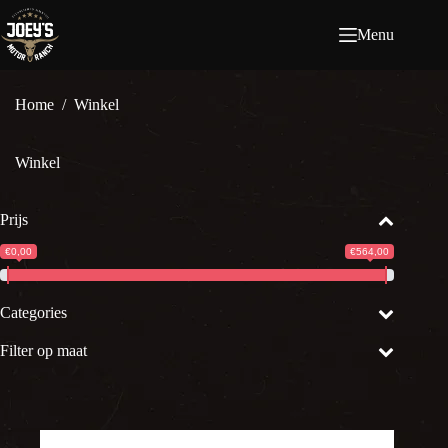
Ga
naar
Menu
de
inhoud
Home
/
Winkel
Winkel
Prijs
€0,00
€564,00
Categories
Filter op maat