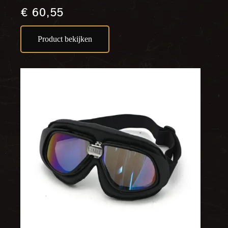
€
60,55
Product bekijken