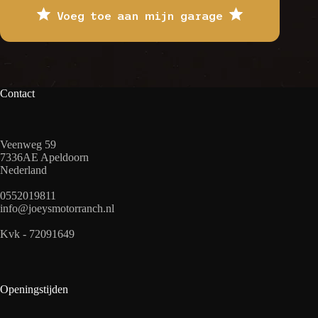
Voeg toe aan mijn garage
Contact
Veenweg 59
7336AE Apeldoorn
Nederland
0552019811
info@joeysmotorranch.nl
Kvk - 72091649
Openingstijden