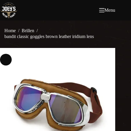
Ga
naar
Menu
de
inhoud
Home
/
Brillen
/
bandit classic goggles brown leather iridium lens