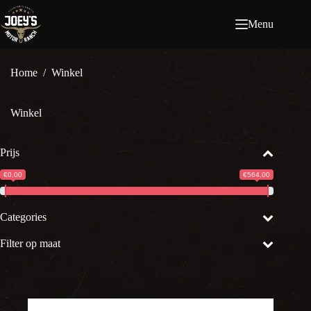
Ga
naar
Menu
de
inhoud
Home
/
Winkel
Winkel
Prijs
€0,00
€564,00
Categories
Filter op maat