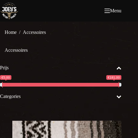
Ga
naar
Menu
de
inhoud
Home
/
Accessoires
Accessoires
Prijs
€5,00
€181,00
Categories