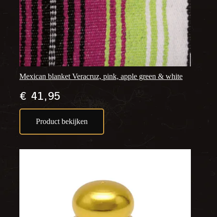
Mexican blanket Veracruz, pink, apple green & white
€
41,95
Product bekijken