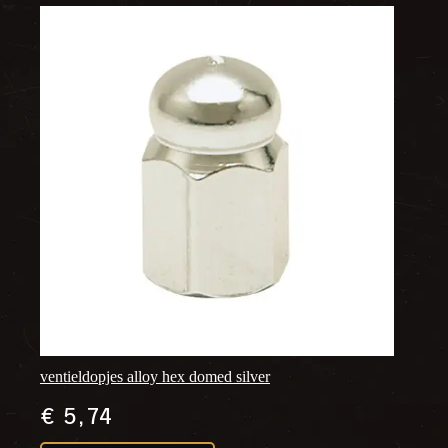
ventieldopjes alloy hex domed silver
€
5,74