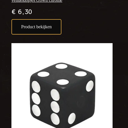
ventieldopjes crown chrome
€
6,30
Product bekijken