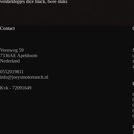
ventieldopjes dice black, twee stuks
Contact
Veenweg 59
7336AE Apeldoorn
Nederland
0552019811
info@joeysmotorranch.nl
Kvk - 72091649