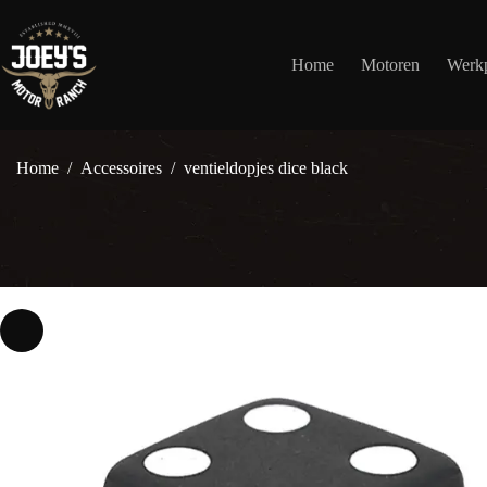
Ga
naar
de
Home
Motoren
Werkp
inhoud
Home
/
Accessoires
/
ventieldopjes dice black