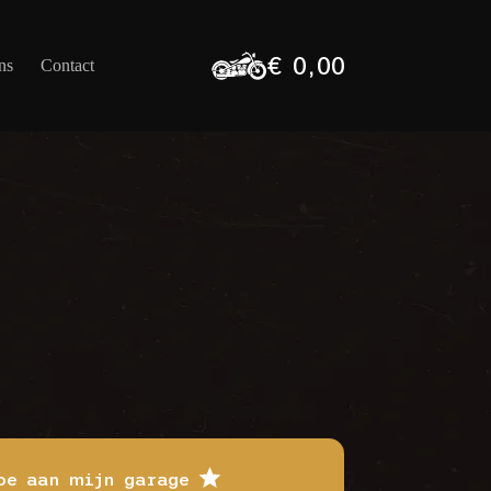
€
0,00
ns
Contact
Winkelwagen
oe aan mijn garage