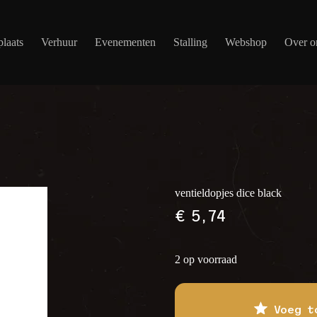
laats
Verhuur
Evenementen
Stalling
Webshop
Over o
ventieldopjes dice black
€
5,74
2 op voorraad
Voeg t