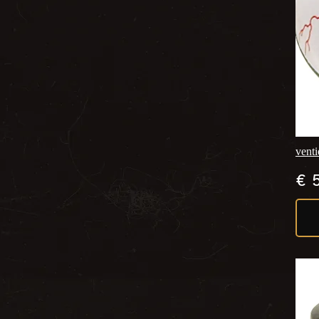
venti
€
5