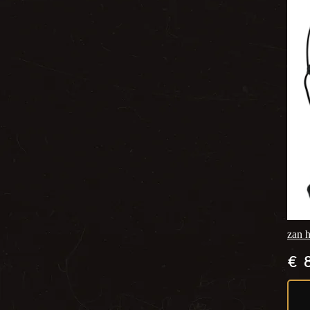
zan h
€
8