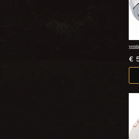
venti
€
5