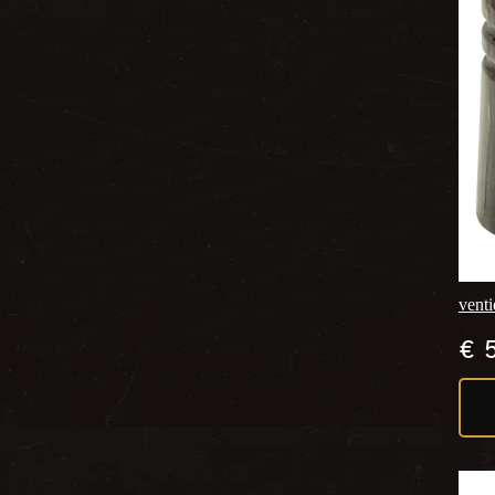
venti
€
5