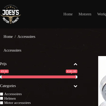
Ga
naar
de
Home
Motoren
Werkp
inhoud
Home
/
Accessoires
Accessoires
Prijs
€5,00
€181,00
Categories
Accessoires
Helmen
Motor accessoires