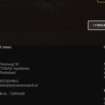
VORIG
Contact
Veenweg 59
7336AE Apeldoorn
Nederland
0552019811
info@joeysmotorranch.nl
Kvk - 72091649