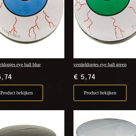
eldopjes eye ball blue
ventieldopjes eye ball green
,74
€
5,74
Product bekijken
Product bekijken