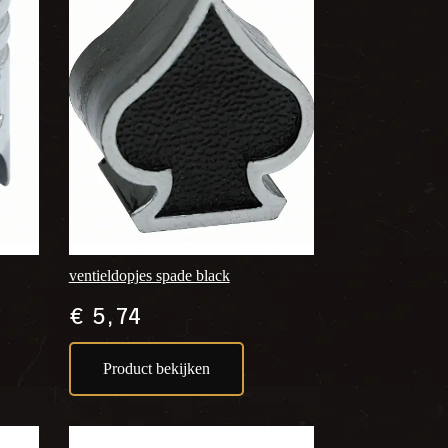
ventieldopjes spade black
€
5,74
Product bekijken