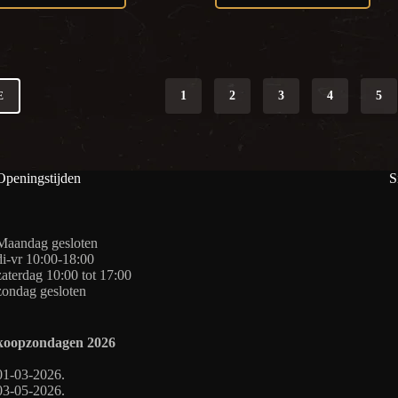
1
2
3
4
5
E
Openingstijden
S
Maandag gesloten
di-vr 10:00-18:00
zaterdag 10:00 tot 17:00
zondag gesloten
koopzondagen
2026
01-03-2026.
03-05-2026.