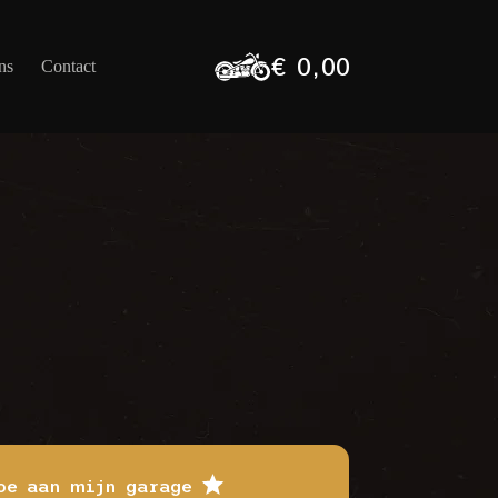
€
0,00
ns
Contact
Winkelwagen
oe aan mijn garage