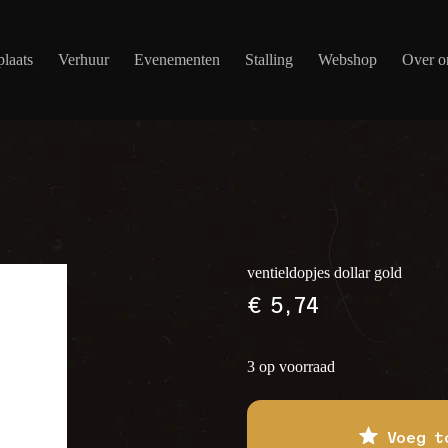
laats
Verhuur
Evenementen
Stalling
Webshop
Over o
ventieldopjes dollar gold
€
5,74
3 op voorraad
Voeg t