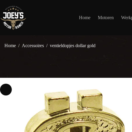
Ga
naar
de
Home
Motoren
Werkp
inhoud
Home
/
Accessoires
/
ventieldopjes dollar gold