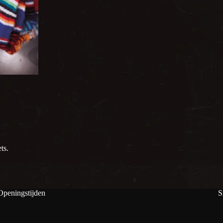
ts.
Openingstijden
S