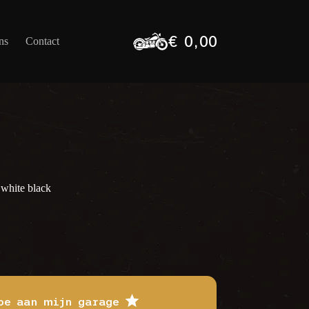
€
0,00
ns
Contact
Winkelwagen
 white black
oe aan mijn garage