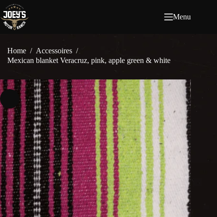
Ga
naar
Menu
de
inhoud
Home
/
Accessoires
/
Mexican blanket Veracruz, pink, apple green & white