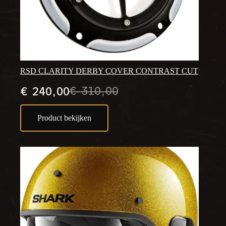
RSD CLARITY DERBY COVER CONTRAST CUT
€
310,00
€
240,00
Oorspronkelijke
Huidige
prijs
prijs
Product bekijken
was:
is:
€ 310,00.
€ 240,00.