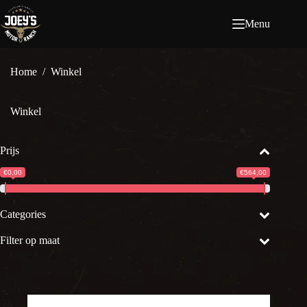
Ga
naar
Menu
de
inhoud
Home
/
Winkel
Winkel
Prijs
€0,00
€564,00
Categories
Filter op maat