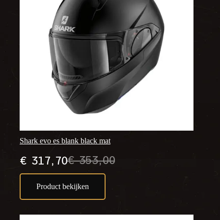
Shark evo es blank black mat
€
353,00
€
317,70
Oorspronkelijke
Huidige
prijs
prijs
Product bekijken
was:
is:
€ 353,00.
€ 317,70.