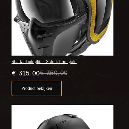
Shark blank glitter S drak fibre gold
€
350,00
€
315,00
Oorspronkelijke
Huidige
prijs
prijs
Product bekijken
was:
is:
€ 350,00.
€ 315,00.