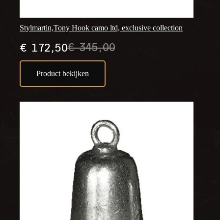
Stylmartin,Tony Hook camo ltd, exclusive collection
€
345,00
€
172,50
Oorspronkelijke
Huidige
prijs
prijs
Product bekijken
was:
is:
€ 345,00.
€ 172,50.