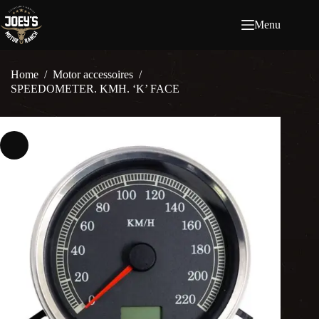
Ga
naar
Menu
de
inhoud
Home
/
Motor accessoires
/
SPEEDOMETER. KMH. ‘K’ FACE