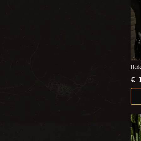
Harl
€
1