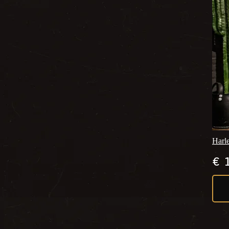
Harl
€
1