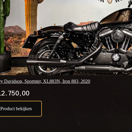
ey Davidson, Sportster, XL883N, Iron 883, 2020
2.750,00
Product bekijken