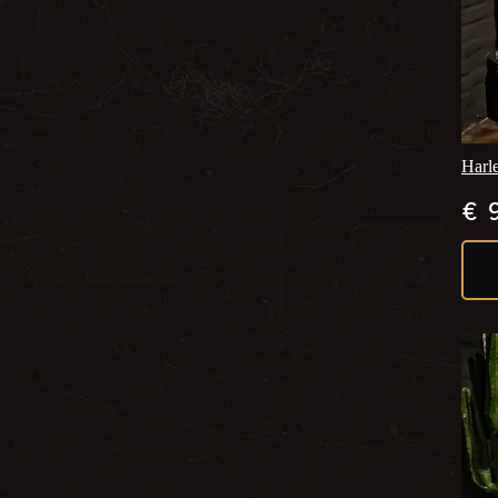
Harl
€
9