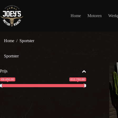
Ga
naar
de
Home
Motoren
Werkp
inhoud
Home
/
Sportster
Sportster
Prijs
€9.450,00
€12.750,00