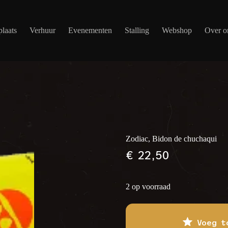
laats
Verhuur
Evenementen
Stalling
Webshop
Over o
Zodiac, Bidon de chuchaqui
€
22,50
2 op voorraad
Voeg t