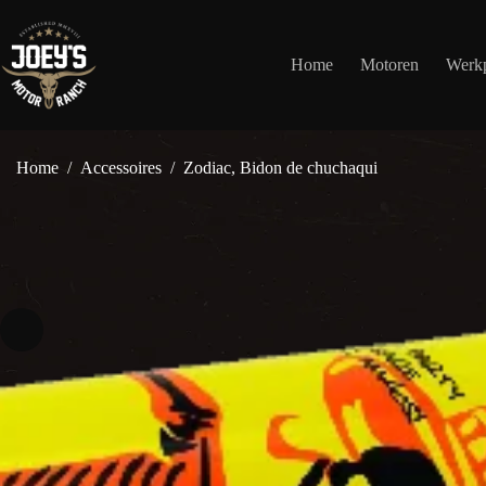
Ga
naar
de
Home
Motoren
Werkp
inhoud
Home
/
Accessoires
/
Zodiac, Bidon de chuchaqui