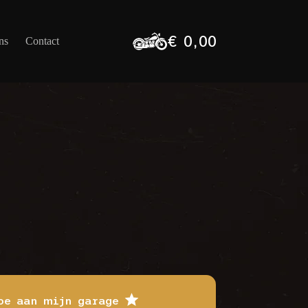
€
0,00
ns
Contact
Winkelwagen
oe aan mijn garage