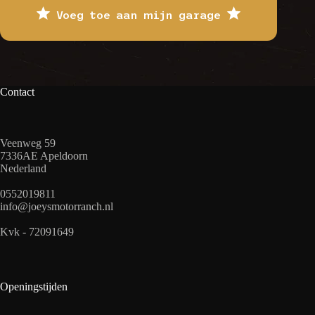
Voeg toe aan mijn garage
Contact
Veenweg 59
7336AE Apeldoorn
Nederland
0552019811
info@joeysmotorranch.nl
Kvk - 72091649
Openingstijden