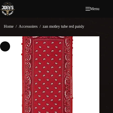
Ga
naar
Menu
de
inhoud
Home
/
Accessoires
/
zan motley tube red paisly