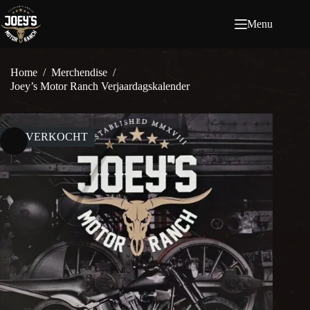
Ga
naar
Menu
de
inhoud
Home
/
Merchendise
/
Joey’s Motor Ranch Verjaardagskalender
UITVERKOCHT