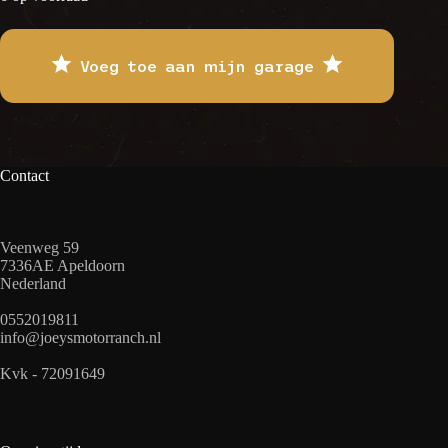
Voeg toe aan mijn garage
Contact
Veenweg 59
7336AE Apeldoorn
Nederland
0552019811
info@joeysmotorranch.nl
Kvk - 72091649