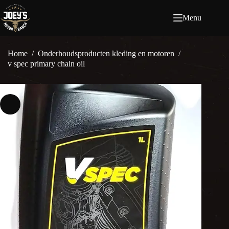
Ga
naar
Menu
de
inhoud
Home
/
Onderhoudsproducten kleding en motoren
/
v spec primary chain oil