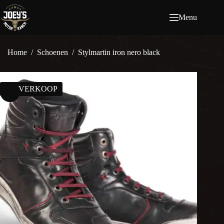
Ga
naar
Menu
de
inhoud
Home
/
Schoenen
/
Stylmartin iron nero black
UITVERKOOP