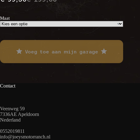
Oorspronkelijke
Huidige
prijs
prijs
was:
is:
€ 199,00.
€ 99,50.
Maat
Voeg toe aan mijn garage
Contact
Veenweg 59
7336AE Apeldoorn
Nederland
0552019811
info@joeysmotorranch.nl