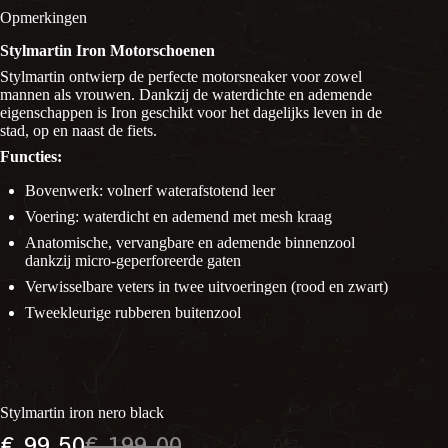
Opmerkingen
Stylmartin Iron Motorschoenen
Stylmartin ontwierp de perfecte motorsneaker voor zowel
mannen als vrouwen. Dankzij de waterdichte en ademende
eigenschappen is Iron geschikt voor het dagelijks leven in de
stad, op en naast de fiets.
Functies:
Bovenwerk: volnerf waterafstotend leer
Voering: waterdicht en ademend met mesh kraag
Anatomische, vervangbare en ademende binnenzool
dankzij micro-geperforeerde gaten
Verwisselbare veters in twee uitvoeringen (rood en zwart)
Tweekleurige rubberen buitenzool
Stylmartin iron nero black
€
99,50
€
199,00