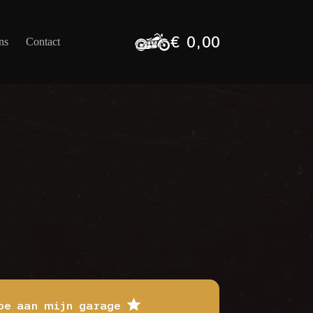
€
0,00
ns
Contact
Winkelwagen
oe aan mijn garage