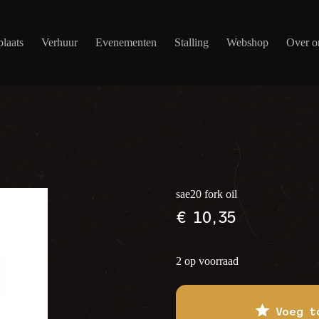
laats
Verhuur
Evenementen
Stalling
Webshop
Over o
sae20 fork oil
€
10,35
2 op voorraad
Voeg t