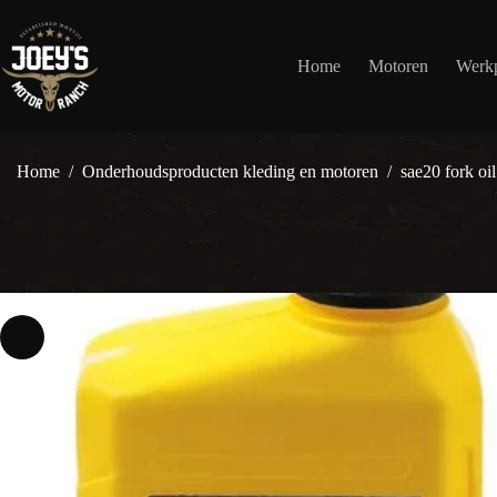
Ga
naar
de
Home
Motoren
Werkp
inhoud
Home
/
Onderhoudsproducten kleding en motoren
/
sae20 fork oil