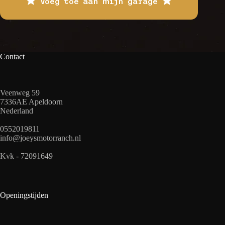
Voeg toe aan mijn garage
Contact
Veenweg 59
7336AE Apeldoorn
Nederland
0552019811
info@joeysmotorranch.nl
Kvk - 72091649
Openingstijden