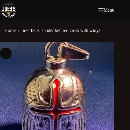
Ga
naar
Menu
de
inhoud
Home
/
rider bells
/
rider bell red cross with wings