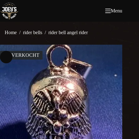
Ga
naar
Menu
de
inhoud
Home
/
rider bells
/
rider bell angel rider
UITVERKOCHT