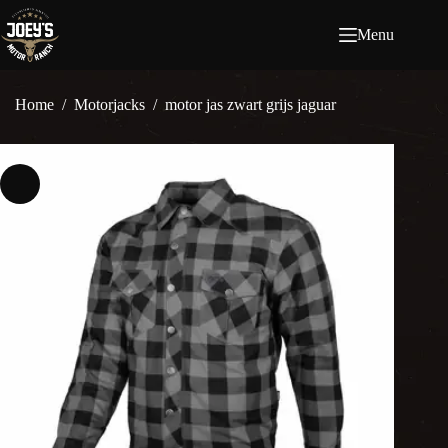
Ga
naar
Menu
de
inhoud
Home
/
Motorjacks
/
motor jas zwart grijs jaguar