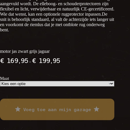
aangevuld wordt. De elleboog- en schouderprotectoren zijn
flexibel en licht, verwijderbaar en natuurlijk CE-gecertificeerd.
Wie dat wenst, kan een optionele rugprotector inpassen.De
snit is behoorlijk standaard, al valt de achterzijde iets langer uit
en voorkomt de riemlus dat je met ontblote rug onderweg
bent.
motor jas zwart grijs jaguar
Prijsklasse:
€
169,95
€
199,95
-
€ 169,95
tot
€ 199,95
Maat
Voeg toe aan mijn garage