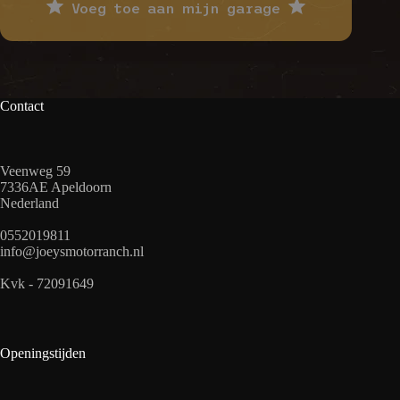
Voeg toe aan mijn garage
Contact
Veenweg 59
7336AE Apeldoorn
Nederland
0552019811
info@joeysmotorranch.nl
Kvk - 72091649
Openingstijden