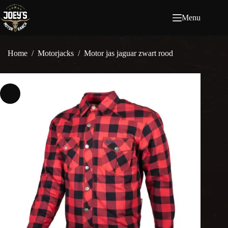
Ga
naar
Menu
de
inhoud
Home
/
Motorjacks
/
Motor jas jaguar zwart rood