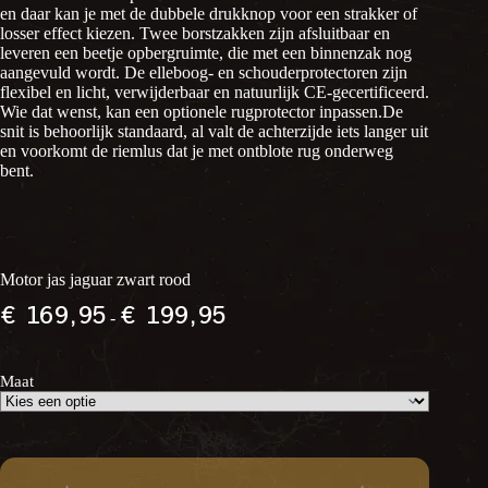
en daar kan je met de dubbele drukknop voor een strakker of
losser effect kiezen. Twee borstzakken zijn afsluitbaar en
leveren een beetje opbergruimte, die met een binnenzak nog
aangevuld wordt. De elleboog- en schouderprotectoren zijn
flexibel en licht, verwijderbaar en natuurlijk CE-gecertificeerd.
Wie dat wenst, kan een optionele rugprotector inpassen.De
snit is behoorlijk standaard, al valt de achterzijde iets langer uit
en voorkomt de riemlus dat je met ontblote rug onderweg
bent.
Motor jas jaguar zwart rood
Prijsklasse:
€
169,95
€
199,95
-
€ 169,95
tot
€ 199,95
Maat