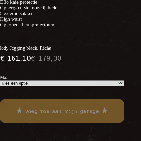
D3o knie-protectie
Opberg- en stelmogelijkheden
5 externe zakken
High waist
Optioneel: heupprotectoren
lady Jegging black, Richa
€
161,10
€
179,00
Oorspronkelijke
Huidige
prijs
prijs
was:
is:
€ 179,00.
€ 161,10.
Maat
Voeg toe aan mijn garage