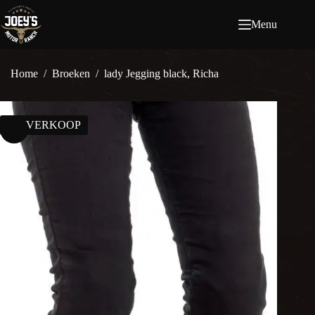
Ga
naar
Menu
de
inhoud
Home
/
Broeken
/
lady Jegging black, Richa
UITVERKOOP