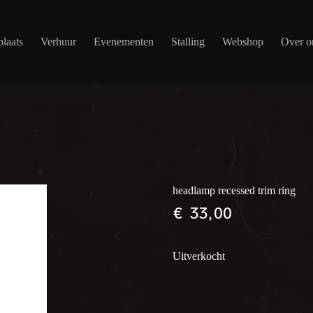
laats
Verhuur
Evenementen
Stalling
Webshop
Over o
headlamp recessed trim ring
€
33,00
Uitverkocht