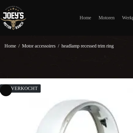
Ga
naar
de
Home
Motoren
Werkp
inhoud
Home
/
Motor accessoires
/
headlamp recessed trim ring
UITVERKOCHT