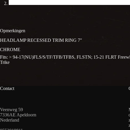
Opmerkingen
HEADLAMP RECESSED TRIM RING 7″
CHROME
Fits: > 94-17(NU)FLS/S/TF/TFB/TFBS, FLSTN; 15-21 FLRT Freewh
Trike
Contact
Veenweg 59
7336AE Apeldoorn
Nederland