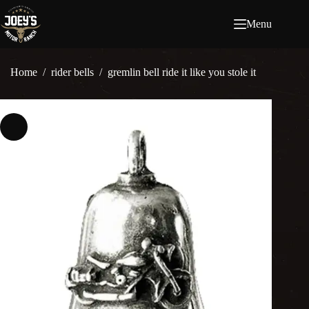
Ga
naar
Menu
de
inhoud
Home
/
rider bells
/
gremlin bell ride it like you stole it