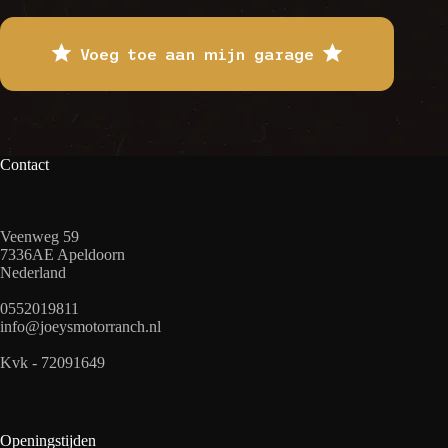
Voeg toe aan mijn garage
Contact
Veenweg 59
7336AE Apeldoorn
Nederland
0552019811
info@joeysmotorranch.nl
Kvk - 72091649
Openingstijden