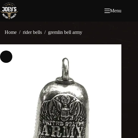
Ga
naar
Menu
de
inhoud
Home
/
rider bells
/
gremlin bell army