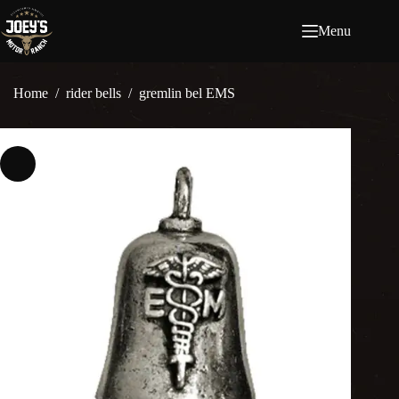
Ga
naar
Menu
de
inhoud
Home
/
rider bells
/
gremlin bel EMS