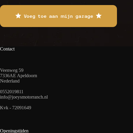
Voeg toe aan mijn garage
Contact
Veenweg 59
7336AE Apeldoorn
Nederland
0552019811
info@joeysmotorranch.nl
Kvk - 72091649
Openingstijden