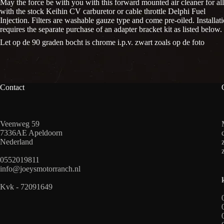
May the force be with you with this forward mounted
air
cleaner for al
with the stock Keihin CV carburetor or cable throttle Delphi Fuel
Injection.
Filter
s are washable gauze type and come pre-oiled. Installat
requires the separate purchase of an adapter bracket kit as listed below.
Let op de 90 graden bocht is chrome i.p.v. zwart zoals op de foto
Contact
Veenweg 59
7336AE Apeldoorn
Nederland
0552019811
info@joeysmotorranch.nl
Kvk - 72091649