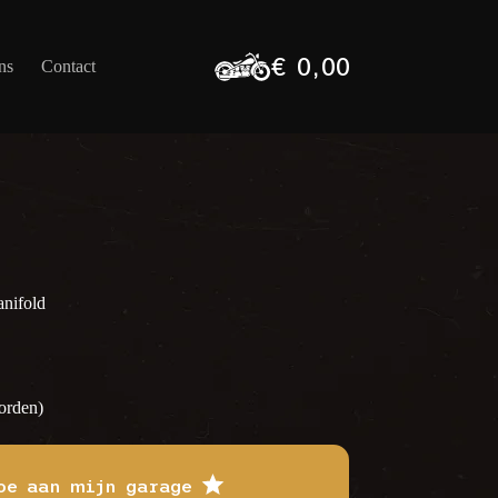
€
0,00
ns
Contact
Winkelwagen
anifold
orden)
oe aan mijn garage