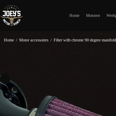
Ga
naar
de
Home
Motoren
Werkp
inhoud
Home
/
Motor accessoires
/
Filter with chrome 90 degree manifol