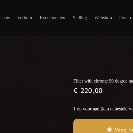
laats
Verhuur
Evenementen
Stalling
Webshop
Over o
d
Filter with chrome 90 degree m
€
220,00
1 op voorraad (kan nabesteld w
Voeg t