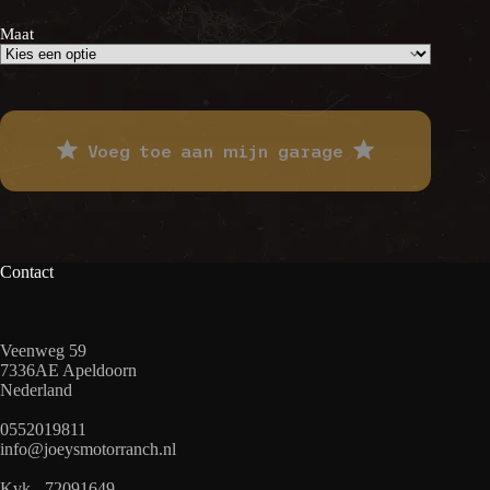
was:
is:
€ 79,00.
€ 71,10.
Maat
Voeg toe aan mijn garage
Contact
Veenweg 59
7336AE Apeldoorn
Nederland
0552019811
info@joeysmotorranch.nl
Kvk - 72091649