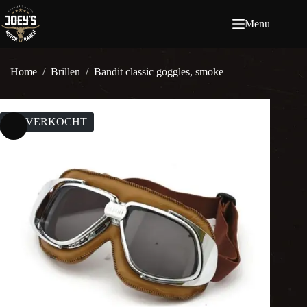
Ga
naar
Menu
de
inhoud
Home
/
Brillen
/
Bandit classic goggles, smoke
UITVERKOCHT