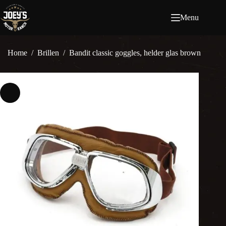
Ga
naar
Menu
de
inhoud
Home
/
Brillen
/
Bandit classic goggles, helder glas brown