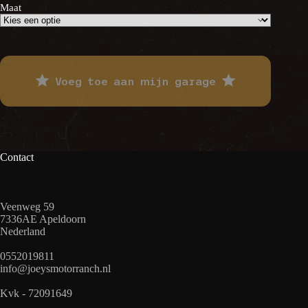
€ 97,26.
€ 48,65.
Maat
Voeg toe aan mijn garage
Contact
Veenweg 59
7336AE Apeldoorn
Nederland
0552019811
info@joeysmotorranch.nl
Kvk - 72091649