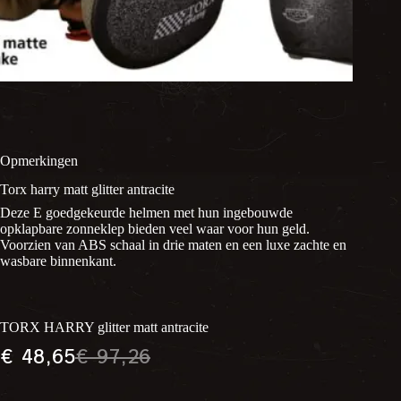
Opmerkingen
Torx harry matt glitter antracite
Deze E goedgekeurde helmen met hun ingebouwde
opklapbare zonneklep bieden veel waar voor hun geld.
Voorzien van ABS schaal in drie maten en een luxe zachte en
wasbare binnenkant.
TORX HARRY glitter matt antracite
€
48,65
€
97,26
Oorspronkelijke
Huidige
prijs
prijs
was:
is: