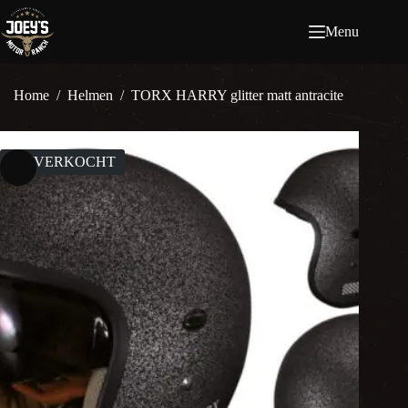
Ga
naar
Menu
de
inhoud
Home
/
Helmen
/
TORX HARRY glitter matt antracite
UITVERKOCHT